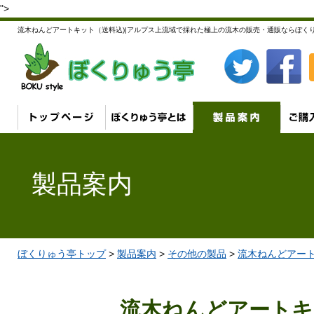
">
流木ねんどアートキット（送料込)|アルプス上流域で採れた極上の流木の販売・通販ならぼくり
製品案内
ぼくりゅう亭トップ
>
製品案内
>
その他の製品
>
流木ねんどアート
流木ねんどアートキ