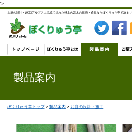
">
お庭の設計・施工|アルプス上流域で採れた極上の流木の販売・通販ならぼくりゅう亭で決まり
製品案内
ぼくりゅう亭トップ
>
製品案内
>
お庭の設計・施工